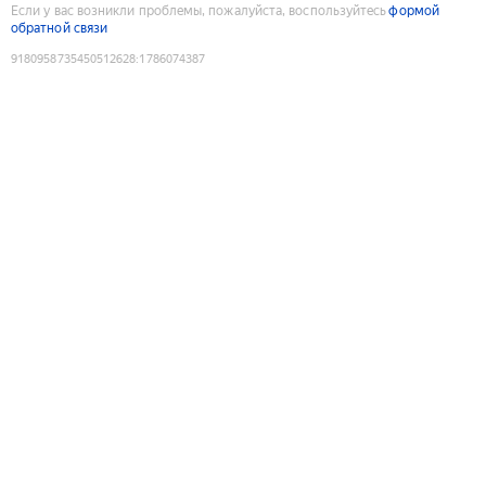
Если у вас возникли проблемы, пожалуйста, воспользуйтесь
формой
обратной связи
9180958735450512628
:
1786074387