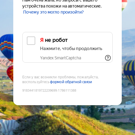
Нам очень жаль, но запросы с вашего
устройства похожи на автоматические.
Почему это могло произойти?
Я не робот
Нажмите, чтобы продолжить
Yandex SmartCaptcha
Если у вас возникли проблемы, пожалуйста,
воспользуйтесь
формой обратной связи
9183441819722239699
:
1786111388