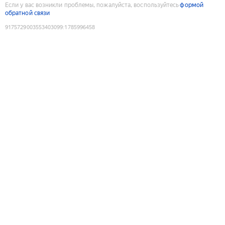
Если у вас возникли проблемы, пожалуйста, воспользуйтесь
формой
обратной связи
9175729003553403099
:
1785996458