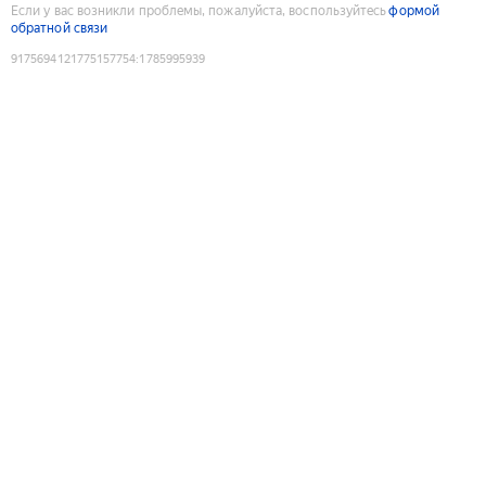
Если у вас возникли проблемы, пожалуйста, воспользуйтесь
формой
обратной связи
9175694121775157754
:
1785995939