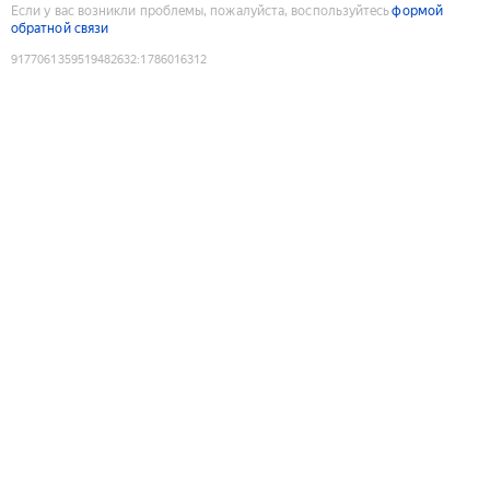
Если у вас возникли проблемы, пожалуйста, воспользуйтесь
формой
обратной связи
9177061359519482632
:
1786016312