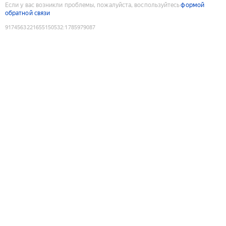
Если у вас возникли проблемы, пожалуйста, воспользуйтесь
формой
обратной связи
9174563221655150532
:
1785979087