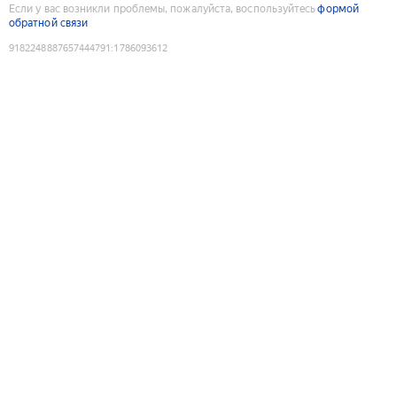
Если у вас возникли проблемы, пожалуйста, воспользуйтесь
формой
обратной связи
9182248887657444791
:
1786093612