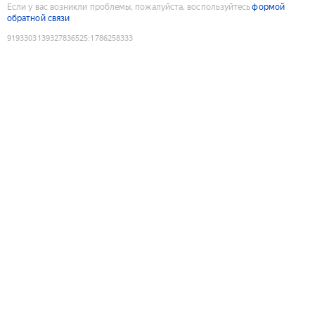
Если у вас возникли проблемы, пожалуйста, воспользуйтесь
формой
обратной связи
9193303139327836525
:
1786258333