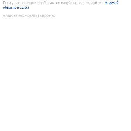
Если у вас возникли проблемы, пожалуйста, воспользуйтесь
формой
обратной связи
9190023319697426200
:
1786209460