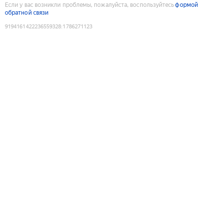
Если у вас возникли проблемы, пожалуйста, воспользуйтесь
формой
обратной связи
9194161422236559328
:
1786271123