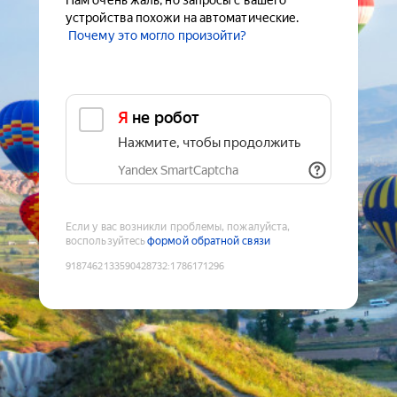
Нам очень жаль, но запросы с вашего
устройства похожи на автоматические.
Почему это могло произойти?
Я не робот
Нажмите, чтобы продолжить
Yandex SmartCaptcha
Если у вас возникли проблемы, пожалуйста,
воспользуйтесь
формой обратной связи
9187462133590428732
:
1786171296