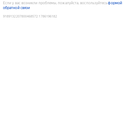
Если у вас возникли проблемы, пожалуйста, воспользуйтесь
формой
обратной связи
9189132207800468572
:
1786196182