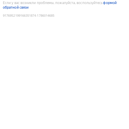
Если у вас возникли проблемы, пожалуйста, воспользуйтесь
формой
обратной связи
9176952199166351874
:
1786014685