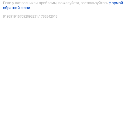
Если у вас возникли проблемы, пожалуйста, воспользуйтесь
формой
обратной связи
9198919157092098231
:
1786342018