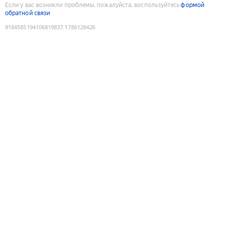
Если у вас возникли проблемы, пожалуйста, воспользуйтесь
формой
обратной связи
9184585194106819837
:
1786128426