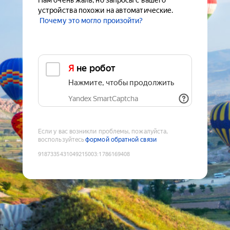
Нам очень жаль, но запросы с вашего
устройства похожи на автоматические.
Почему это могло произойти?
Я не робот
Нажмите, чтобы продолжить
Yandex SmartCaptcha
Если у вас возникли проблемы, пожалуйста,
воспользуйтесь
формой обратной связи
9187335431049215003
:
1786169408