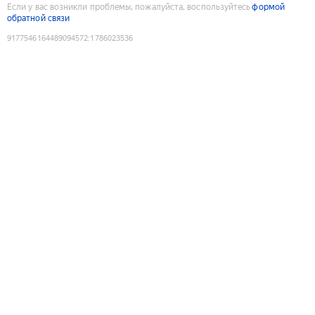
Если у вас возникли проблемы, пожалуйста, воспользуйтесь
формой
обратной связи
9177546164489094572
:
1786023536