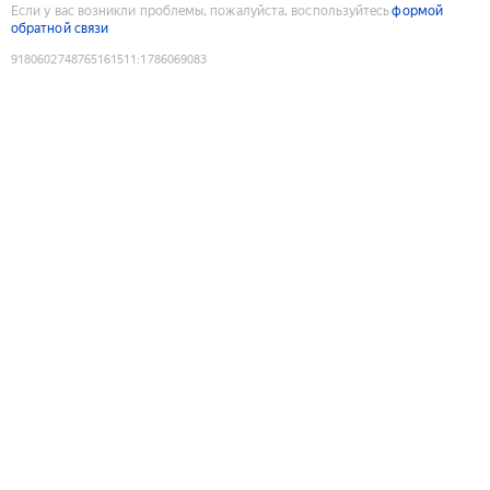
Если у вас возникли проблемы, пожалуйста, воспользуйтесь
формой
обратной связи
9180602748765161511
:
1786069083