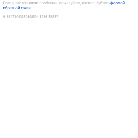
Если у вас возникли проблемы, пожалуйста, воспользуйтесь
формой
обратной связи
9186473043359108504
:
1786156557