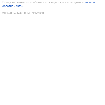
Если у вас возникли проблемы, пожалуйста, воспользуйтесь
формой
обратной связи
9189723193622718610
:
1786204988