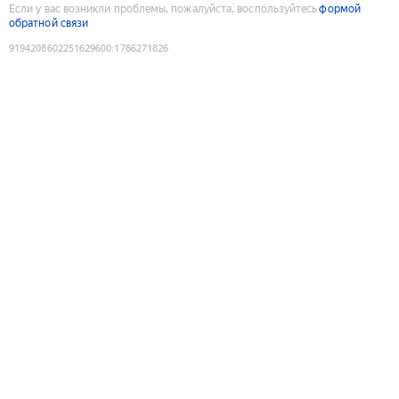
Если у вас возникли проблемы, пожалуйста, воспользуйтесь
формой
обратной связи
9194208602251629600
:
1786271826