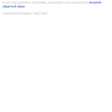
Если у вас возникли проблемы, пожалуйста, воспользуйтесь
формой
обратной связи
9194350851903360005
:
1786273945