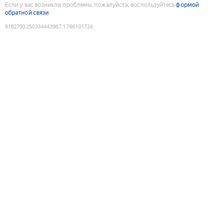
Если у вас возникли проблемы, пожалуйста, воспользуйтесь
формой
обратной связи
9182793250334443987
:
1786101724