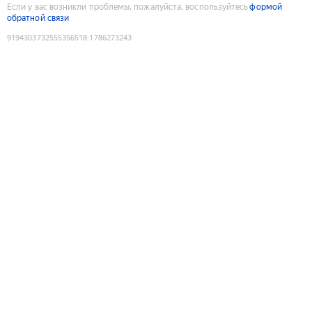
Если у вас возникли проблемы, пожалуйста, воспользуйтесь
формой
обратной связи
9194303732555356518
:
1786273243