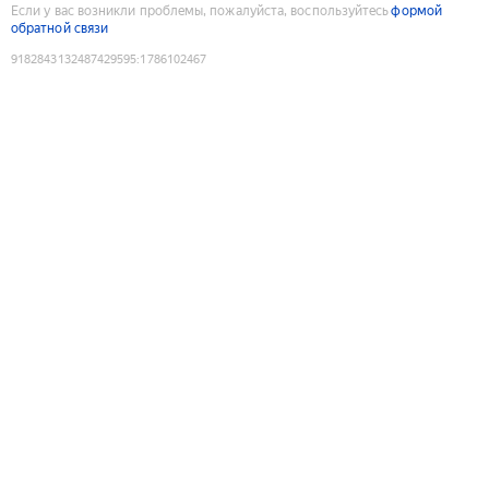
Если у вас возникли проблемы, пожалуйста, воспользуйтесь
формой
обратной связи
9182843132487429595
:
1786102467