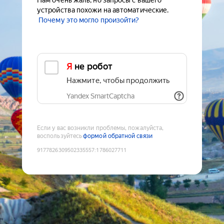
Нам очень жаль, но запросы с вашего
устройства похожи на автоматические.
Почему это могло произойти?
Я не робот
Нажмите, чтобы продолжить
Yandex SmartCaptcha
Если у вас возникли проблемы, пожалуйста,
воспользуйтесь
формой обратной связи
9177826309502335557
:
1786027711