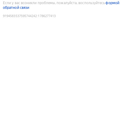
Если у вас возникли проблемы, пожалуйста, воспользуйтесь
формой
обратной связи
9194583537595744242
:
1786277413