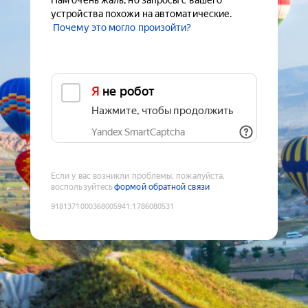
Нам очень жаль, но запросы с вашего
устройства похожи на автоматические.
Почему это могло произойти?
Я не робот
Нажмите, чтобы продолжить
Yandex SmartCaptcha
Если у вас возникли проблемы, пожалуйста,
воспользуйтесь
формой обратной связи
9181371000368005941
:
1786080531