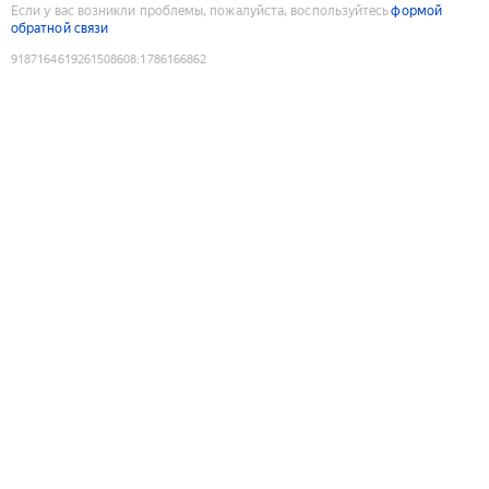
Если у вас возникли проблемы, пожалуйста, воспользуйтесь
формой
обратной связи
9187164619261508608
:
1786166862