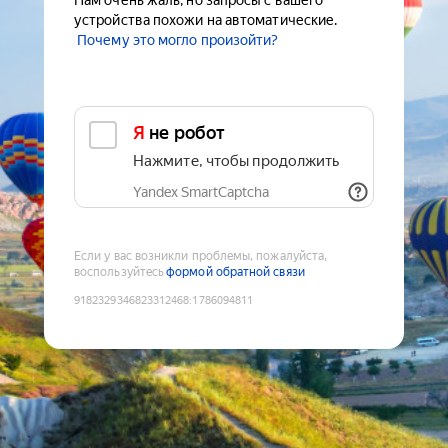
Нам очень жаль, но запросы с вашего
устройства похожи на автоматические.
Почему это могло произойти?
Я не робот
Нажмите, чтобы продолжить
Yandex SmartCaptcha
Если у вас возникли проблемы, пожалуйста,
воспользуйтесь
формой обратной связи
9182329346823312468
:
1786094811