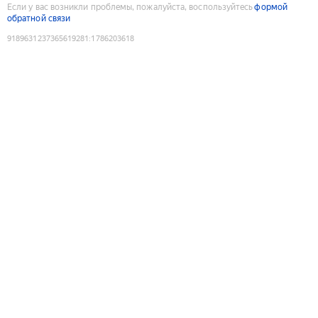
Если у вас возникли проблемы, пожалуйста, воспользуйтесь
формой
обратной связи
9189631237365619281
:
1786203618