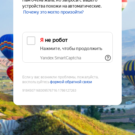
Нам очень жаль, но запросы с вашего
устройства похожи на автоматические.
Почему это могло произойти?
Я не робот
Нажмите, чтобы продолжить
Yandex SmartCaptcha
Если у вас возникли проблемы, пожалуйста,
воспользуйтесь
формой обратной связи
9184507168309576716
:
1786127263