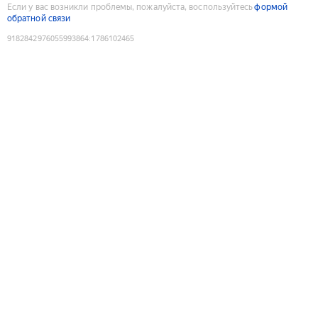
Если у вас возникли проблемы, пожалуйста, воспользуйтесь
формой
обратной связи
9182842976055993864
:
1786102465