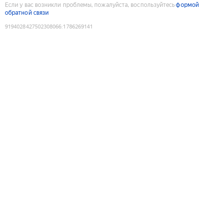
Если у вас возникли проблемы, пожалуйста, воспользуйтесь
формой
обратной связи
9194028427502308066
:
1786269141