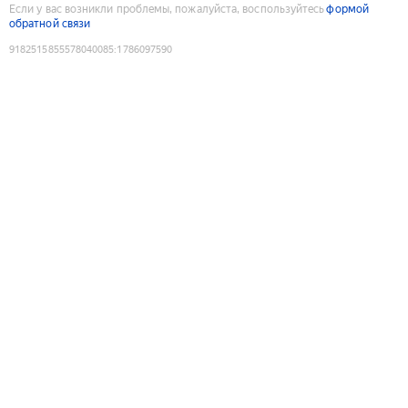
Если у вас возникли проблемы, пожалуйста, воспользуйтесь
формой
обратной связи
9182515855578040085
:
1786097590