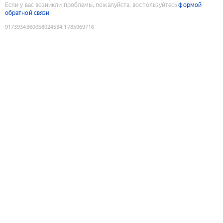
Если у вас возникли проблемы, пожалуйста, воспользуйтесь
формой
обратной связи
9173934360058024534
:
1785969716