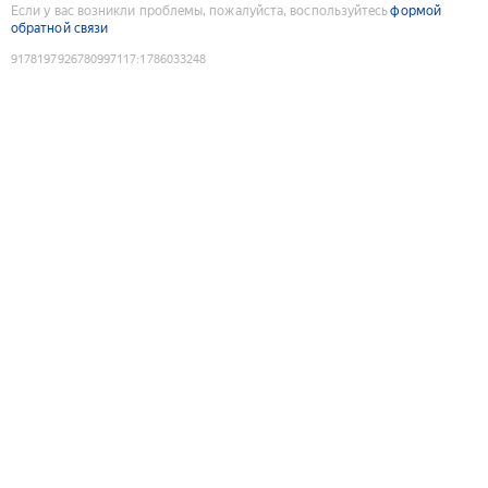
Если у вас возникли проблемы, пожалуйста, воспользуйтесь
формой
обратной связи
9178197926780997117
:
1786033248