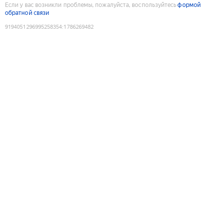
Если у вас возникли проблемы, пожалуйста, воспользуйтесь
формой
обратной связи
9194051296995258354
:
1786269482