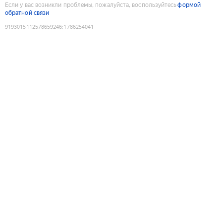
Если у вас возникли проблемы, пожалуйста, воспользуйтесь
формой
обратной связи
9193015112578659246
:
1786254041