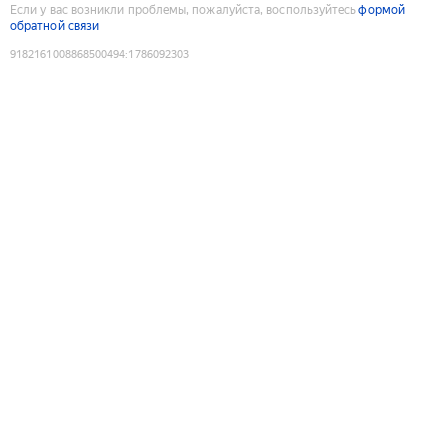
Если у вас возникли проблемы, пожалуйста, воспользуйтесь
формой
обратной связи
9182161008868500494
:
1786092303