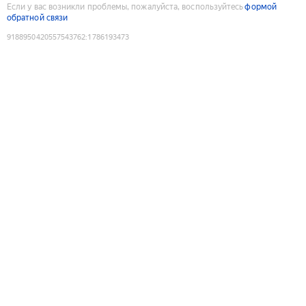
Если у вас возникли проблемы, пожалуйста, воспользуйтесь
формой
обратной связи
9188950420557543762
:
1786193473