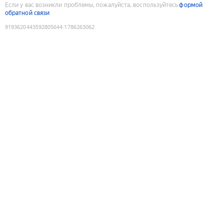
Если у вас возникли проблемы, пожалуйста, воспользуйтесь
формой
обратной связи
9193620443592805644
:
1786263062