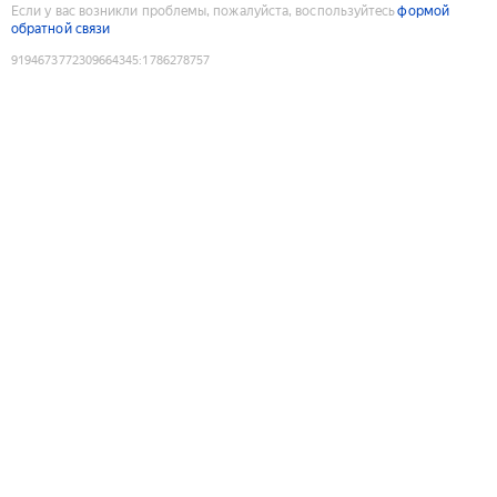
Если у вас возникли проблемы, пожалуйста, воспользуйтесь
формой
обратной связи
9194673772309664345
:
1786278757