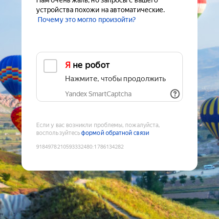
Нам очень жаль, но запросы с вашего
устройства похожи на автоматические.
Почему это могло произойти?
Я не робот
Нажмите, чтобы продолжить
Yandex SmartCaptcha
Если у вас возникли проблемы, пожалуйста,
воспользуйтесь
формой обратной связи
9184978210593332480
:
1786134282