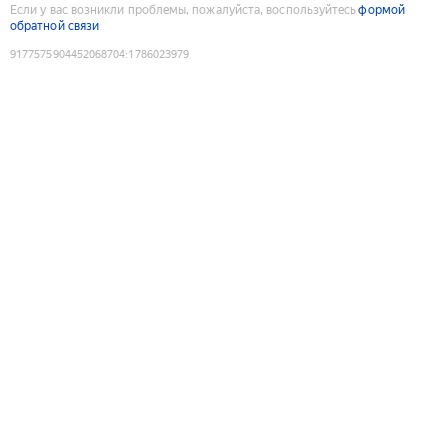
Если у вас возникли проблемы, пожалуйста, воспользуйтесь
формой
обратной связи
9177575904452068704
:
1786023979