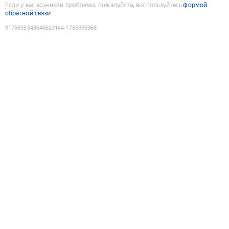
Если у вас возникли проблемы, пожалуйста, воспользуйтесь
формой
обратной связи
9175695943646623144
:
1785995966