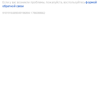
Если у вас возникли проблемы, пожалуйста, воспользуйтесь
формой
обратной связи
9181916689049196894
:
1786088662