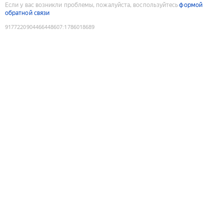
Если у вас возникли проблемы, пожалуйста, воспользуйтесь
формой
обратной связи
9177220904466448607
:
1786018689