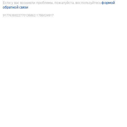
Если у вас возникли проблемы, пожалуйста, воспользуйтесь
формой
обратной связи
9177638822770136862
:
1786024917