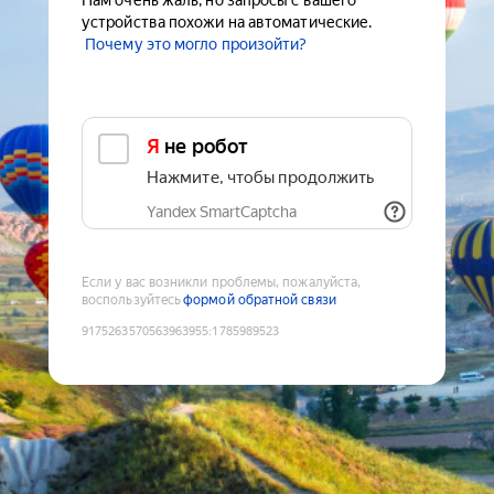
Нам очень жаль, но запросы с вашего
устройства похожи на автоматические.
Почему это могло произойти?
Я не робот
Нажмите, чтобы продолжить
Yandex SmartCaptcha
Если у вас возникли проблемы, пожалуйста,
воспользуйтесь
формой обратной связи
9175263570563963955
:
1785989523